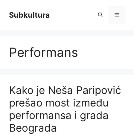
Skip
to
Subkultura
Menu
content
Performans
Kako je Neša Paripović
prešao most između
performansa i grada
Beograda